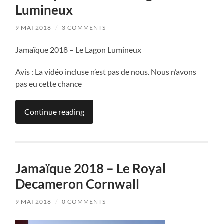
antilles
Lumineux
et
les
9 MAI 2018
/
3 COMMENTS
Maldives
Jamaïque 2018 – Le Lagon Lumineux
Avis : La vidéo incluse n’est pas de nous. Nous n’avons
pas eu cette chance
Continue reading
Jamaïque 2018 – Le Royal
Decameron Cornwall
9 MAI 2018
/
0 COMMENTS