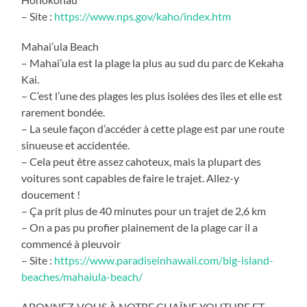
– Site :
https://www.nps.gov/kaho/index.htm
Mahai’ula Beach
– Mahai’ula est la plage la plus au sud du parc de Kekaha
Kai.
– C’est l’une des plages les plus isolées des îles et elle est
rarement bondée.
– La seule façon d’accéder à cette plage est par une route
sinueuse et accidentée.
– Cela peut être assez cahoteux, mais la plupart des
voitures sont capables de faire le trajet. Allez-y
doucement !
– Ça prit plus de 40 minutes pour un trajet de 2,6 km
– On a pas pu profier plainement de la plage car il a
commencé à pleuvoir
– Site :
https://www.paradiseinhawaii.com/big-island-
beaches/mahaiula-beach/
ABONNEZ-VOUS À NOTRE CHAÎNE YOUTUBE ET