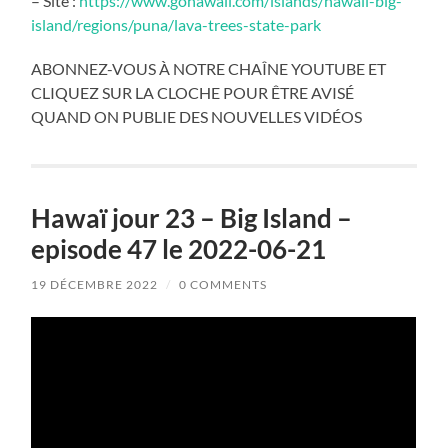
– Site :
https://www.gohawaii.com/islands/hawaii-big-
island/regions/puna/lava-trees-state-park
ABONNEZ-VOUS À NOTRE CHAÎNE YOUTUBE ET
CLIQUEZ SUR LA CLOCHE POUR ÊTRE AVISÉ
QUAND ON PUBLIE DES NOUVELLES VIDÉOS
Hawaï jour 23 – Big Island –
episode 47 le 2022-06-21
19 DÉCEMBRE 2022
/
0 COMMENTS