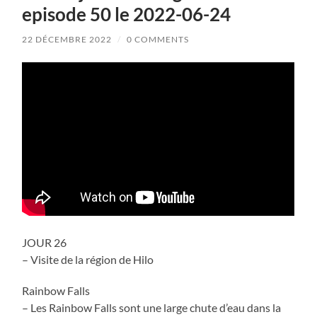
antilles
episode 50 le 2022-06-24
et
les
22 DÉCEMBRE 2022
/
0 COMMENTS
Maldives
JOUR 26
– Visite de la région de Hilo
Rainbow Falls
– Les Rainbow Falls sont une large chute d’eau dans la