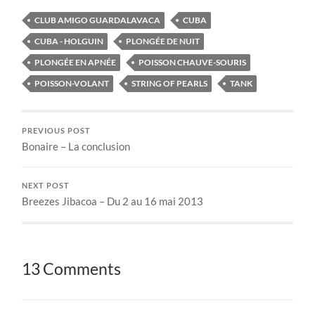
CLUB AMIGO GUARDALAVACA
CUBA
CUBA - HOLGUIN
PLONGÉE DE NUIT
PLONGÉE EN APNÉE
POISSON CHAUVE-SOURIS
POISSON-VOLANT
STRING OF PEARLS
TANK
PREVIOUS POST
Bonaire – La conclusion
NEXT POST
Breezes Jibacoa – Du 2 au 16 mai 2013
13 Comments