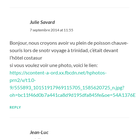
Julie Savard
7 septembre 2014 at 11:55
Bonjour, nous croyons avoir vu plein de poisson chauve-
souris lors de snotr voyage à trinidad, c’était devant
l’hôtel costasur
si vous voulez voir une photo, voici le lien:
https://scontent-a-ord.xx.fbcdn.net/hphotos-
prn2/v/t1.0-
9/555893_10151917969115705_1585620725_n.jpg?
oh=bc11f46d0b7a441ca8d9d195dfa845fe&oe=54A1376E
REPLY
Jean-Luc